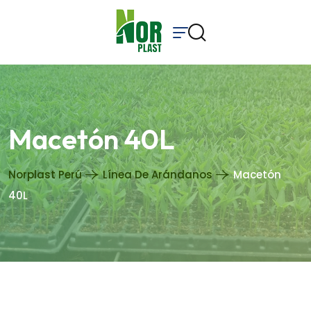
Macetón 40L
Norplast Perú
Línea De Arándanos
Macetón
40L