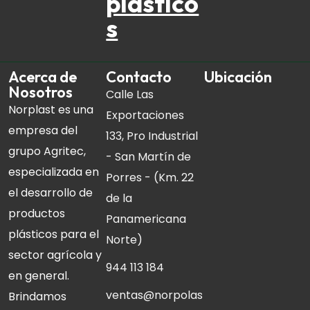
plástico
s
Acerca de
Contacto
Ubicación
Nosotros
Calle Las
Norplast es una
Exportaciones
empresa del
133, Pro Industrial
grupo Agritec,
- San Martín de
especializada en
Porres - (Km. 22
el desarrollo de
de la
productos
Panamericana
plásticos para el
Norte)
sector agrícola y
944 113 184
en general.
ventas@norpolas
Brindamos