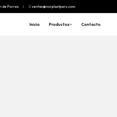
ín de Porres
ventas@norplastperu.com
Inicio
Productos
Contacto