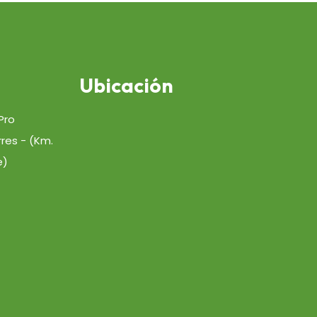
Ubicación
Pro
rres - (Km.
e)