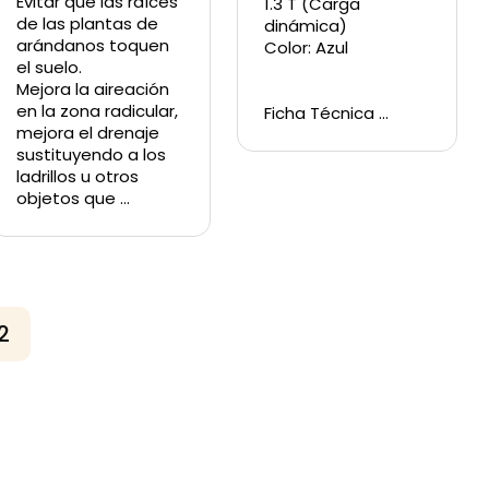
Evitar que las raíces
1.3 T (Carga
de las plantas de
dinámica)
arándanos toquen
Color: Azul
el suelo.
Mejora la aireación
en la zona radicular,
Ficha Técnica …
mejora el drenaje
sustituyendo a los
ladrillos u otros
objetos que …
2