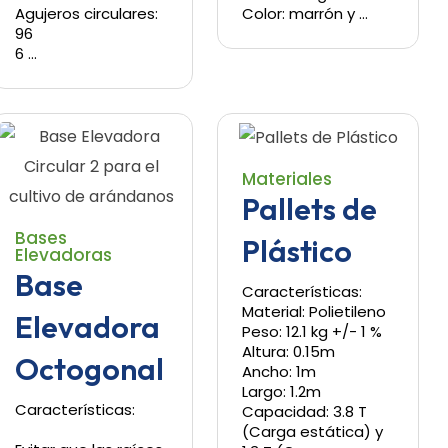
Agujeros circulares:
Color: marrón y …
96
6 …
Materiales
Pallets de
Bases
Plástico
Elevadoras
Base
Características:
Material: Polietileno
Elevadora
Peso: 12.1 kg +/- 1 %
Altura: 0.15m
Octogonal
Ancho: 1m
Largo: 1.2m
Características:
Capacidad: 3.8 T
(Carga estática) y