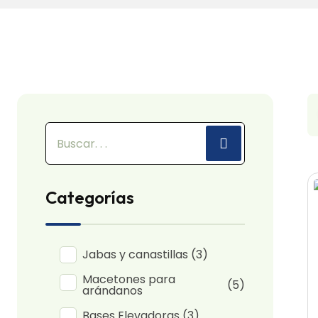
Categorías
Jabas y canastillas
(3)
Macetones para
(5)
arándanos
Bases Elevadoras
(3)