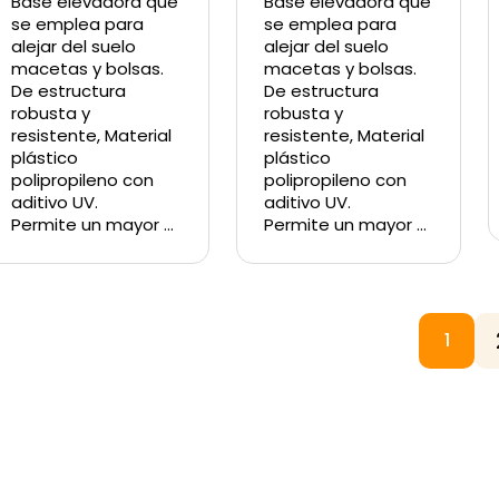
Base elevadora que
Base elevadora que
se emplea para
se emplea para
alejar del suelo
alejar del suelo
macetas y bolsas.
macetas y bolsas.
De estructura
De estructura
robusta y
robusta y
resistente, Material
resistente, Material
plástico
plástico
polipropileno con
polipropileno con
aditivo UV.
aditivo UV.
Permite un mayor …
Permite un mayor …
1