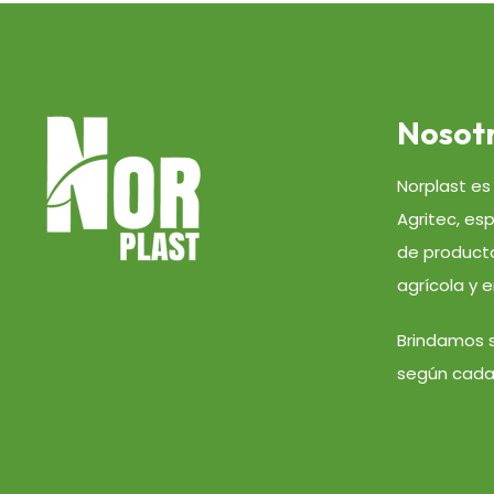
Nosot
Norplast es
Agritec, esp
de producto
agrícola y e
Brindamos s
según cada