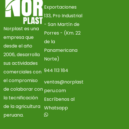
Exportaciones
133, Pro Industrial
- San Martín de
Norplast es una
Porres - (Km. 22
empresa que
de la
desde el año
Panamericana
2006, desarrolla
Norte)
sus actividades
944 113 184
comerciales con
el compromiso
ventas@norplast
de colaborar con
peru.com
la tecnificación
Escríbenos al
de la agricultura
Whatsapp
peruana.